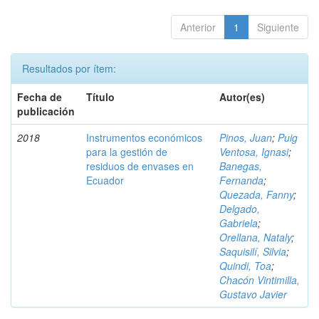
Anterior
1
Siguiente
Resultados por ítem:
Fecha de
Título
Autor(es)
publicación
2018
Instrumentos económicos
Pinos, Juan
;
Puig
para la gestión de
Ventosa, Ignasi
;
residuos de envases en
Banegas,
Ecuador
Fernanda
;
Quezada, Fanny
;
Delgado,
Gabriela
;
Orellana, Nataly
;
Saquisilí, Silvia
;
Quindi, Toa
;
Chacón Vintimilla,
Gustavo Javier