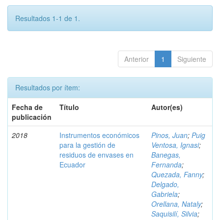
Resultados 1-1 de 1.
Anterior
1
Siguiente
Resultados por ítem:
Fecha de
Título
Autor(es)
publicación
2018
Instrumentos económicos
Pinos, Juan
;
Puig
para la gestión de
Ventosa, Ignasi
;
residuos de envases en
Banegas,
Ecuador
Fernanda
;
Quezada, Fanny
;
Delgado,
Gabriela
;
Orellana, Nataly
;
Saquisilí, Silvia
;