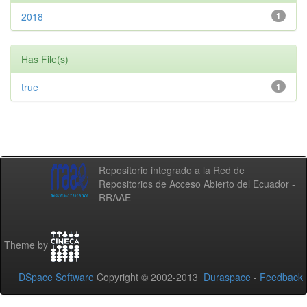
2018
1
Has File(s)
true
1
Repositorio integrado a la Red de
Repositorios de Acceso Abierto del Ecuador -
RRAAE
Theme by
DSpace Software
Copyright © 2002-2013
Duraspace
-
Feedback