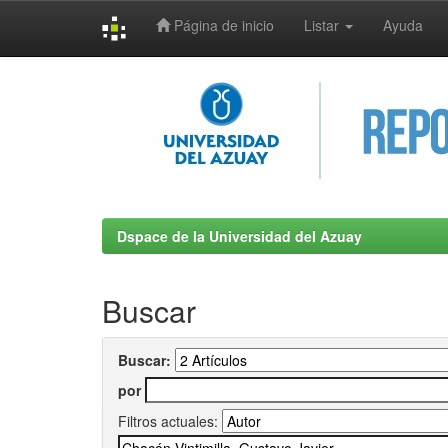
Página de inicio
Listar
Ayuda
Skip
navigation
Dspace de la Universidad del Azuay
Buscar
Buscar:
por
Filtros actuales: