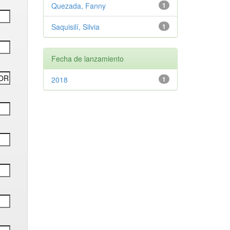
Quezada, Fanny
1
Saquisilí, Silvia
1
Fecha de lanzamiento
2018
1