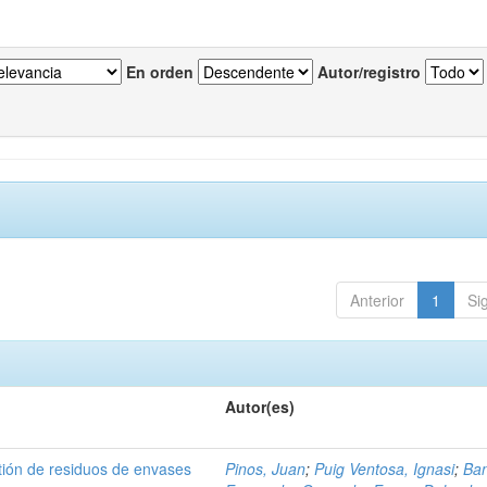
En orden
Autor/registro
Anterior
1
Si
Autor(es)
tión de residuos de envases
Pinos, Juan
;
Puig Ventosa, Ignasi
;
Ba