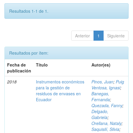
Resultados 1-1 de 1.
Anterior
1
Siguiente
Resultados por ítem:
Fecha de
Título
Autor(es)
publicación
2018
Instrumentos económicos
Pinos, Juan
;
Puig
para la gestión de
Ventosa, Ignasi
;
residuos de envases en
Banegas,
Ecuador
Fernanda
;
Quezada, Fanny
;
Delgado,
Gabriela
;
Orellana, Nataly
;
Saquisilí, Silvia
;