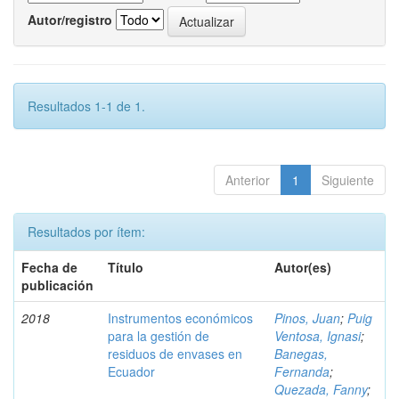
Autor/registro
Resultados 1-1 de 1.
Anterior
1
Siguiente
Resultados por ítem:
Fecha de
Título
Autor(es)
publicación
2018
Instrumentos económicos
Pinos, Juan
;
Puig
para la gestión de
Ventosa, Ignasi
;
residuos de envases en
Banegas,
Ecuador
Fernanda
;
Quezada, Fanny
;