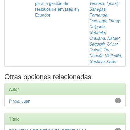
para la gestión de
Ventosa, Ignasi
;
residuos de envases en
Banegas,
Ecuador
Fernanda
;
Quezada, Fanny
;
Delgado,
Gabriela
;
Orellana, Nataly
;
Saquisilí, Silvia
;
Quindi, Toa
;
Chacón Vintimilla,
Gustavo Javier
Otras opciones relacionadas
Autor
Pinos, Juan
1
Título