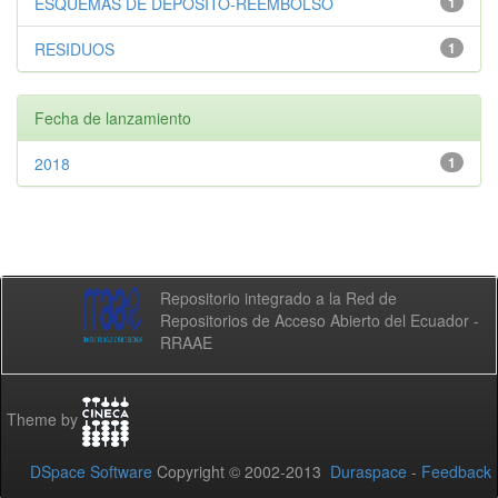
ESQUEMAS DE DEPÓSITO-REEMBOLSO
1
RESIDUOS
1
Fecha de lanzamiento
2018
1
Repositorio integrado a la Red de
Repositorios de Acceso Abierto del Ecuador -
RRAAE
Theme by
DSpace Software
Copyright © 2002-2013
Duraspace
-
Feedback