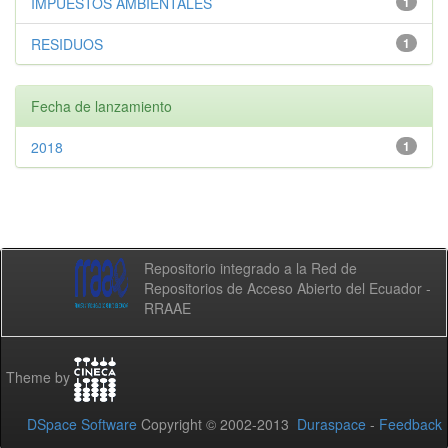
IMPUESTOS AMBIENTALES
1
RESIDUOS
1
Fecha de lanzamiento
2018
1
Repositorio integrado a la Red de
Repositorios de Acceso Abierto del Ecuador -
RRAAE
Theme by
DSpace Software
Copyright © 2002-2013
Duraspace
-
Feedback