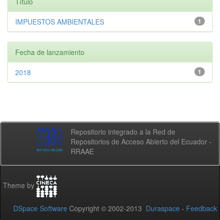
Título
IMPUESTOS AMBIENTALES
1
Fecha de lanzamiento
2018
1
Repositorio integrado a la Red de
Repositorios de Acceso Abierto del Ecuador -
RRAAE
Theme by
DSpace Software
Copyright © 2002-2013
Duraspace
-
Feedback