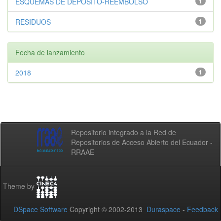
ESQUEMAS DE DEPÓSITO-REEMBOLSO
1
RESIDUOS
1
Fecha de lanzamiento
2018
1
Repositorio integrado a la Red de
Repositorios de Acceso Abierto del Ecuador -
RRAAE
Theme by
DSpace Software
Copyright © 2002-2013
Duraspace
-
Feedback