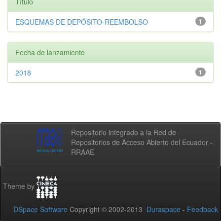
Título
ESQUEMAS DE DEPÓSITO-REEMBOLSO
1
Fecha de lanzamiento
2018
1
Repositorio integrado a la Red de
Repositorios de Acceso Abierto del Ecuador -
RRAAE
Theme by
DSpace Software
Copyright © 2002-2013
Duraspace
-
Feedback