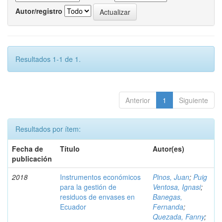
Autor/registro
Resultados 1-1 de 1.
Anterior
1
Siguiente
Resultados por ítem:
Fecha de
Título
Autor(es)
publicación
2018
Instrumentos económicos
Pinos, Juan
;
Puig
para la gestión de
Ventosa, Ignasi
;
residuos de envases en
Banegas,
Ecuador
Fernanda
;
Quezada, Fanny
;