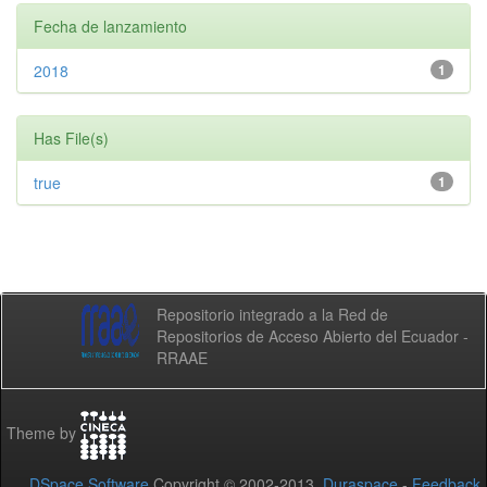
Fecha de lanzamiento
2018
1
Has File(s)
true
1
Repositorio integrado a la Red de
Repositorios de Acceso Abierto del Ecuador -
RRAAE
Theme by
DSpace Software
Copyright © 2002-2013
Duraspace
-
Feedback