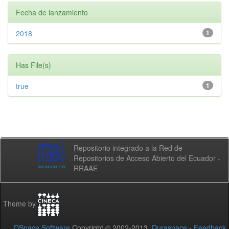
Fecha de lanzamiento
2018
1
Has File(s)
true
1
Repositorio integrado a la Red de
Repositorios de Acceso Abierto del Ecuador -
RRAAE
Theme by
DSpace Software
Copyright © 2002-2013
Duraspace
-
Feedback