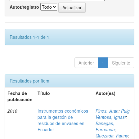
Autor/registro
Resultados 1-1 de 1.
Anterior
1
Siguiente
Resultados por ítem:
Fecha de
Título
Autor(es)
publicación
2018
Instrumentos económicos
Pinos, Juan
;
Puig
para la gestión de
Ventosa, Ignasi
;
residuos de envases en
Banegas,
Ecuador
Fernanda
;
Quezada, Fanny
;