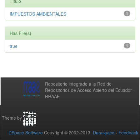
Título
IMPUESTOS AMBIENTALES
1
Has File(s)
true
1
Repositorio integrado a la Red de
Repositorios de Acceso Abierto del Ecuador -
RRAAE
Theme by
DSpace Software
Copyright © 2002-2013
Duraspace
-
Feedback