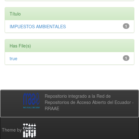
Título
IMPUESTOS AMBIENTALES
1
Has File(s)
true
1
Repositorio integrado a la Red de
Repositorios de Acceso Abierto del Ecuador -
RRAAE
Theme by