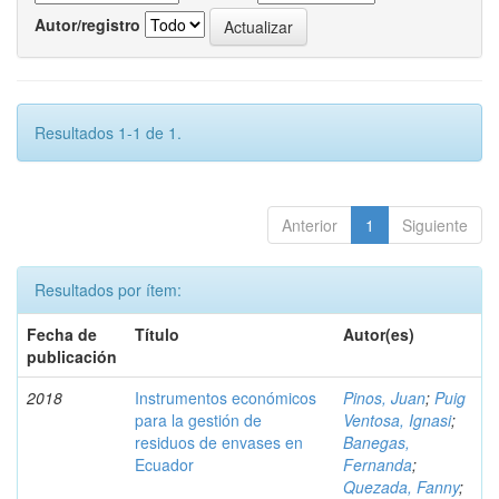
Autor/registro
Resultados 1-1 de 1.
Anterior
1
Siguiente
Resultados por ítem:
Fecha de
Título
Autor(es)
publicación
2018
Instrumentos económicos
Pinos, Juan
;
Puig
para la gestión de
Ventosa, Ignasi
;
residuos de envases en
Banegas,
Ecuador
Fernanda
;
Quezada, Fanny
;