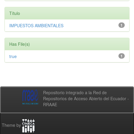
Título
IMPUESTOS AMBIENTALES
1
Has File(s)
true
1
Repositorio integrado a la Red de
Repositorios de Acceso Abierto del Ecuador -
RRAAE
Theme by