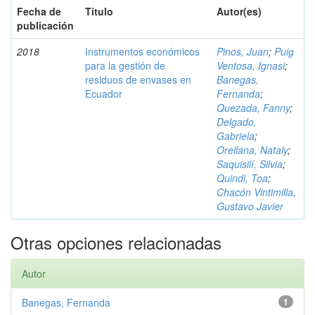
Fecha de
Título
Autor(es)
publicación
2018
Instrumentos económicos
Pinos, Juan
;
Puig
para la gestión de
Ventosa, Ignasi
;
residuos de envases en
Banegas,
Ecuador
Fernanda
;
Quezada, Fanny
;
Delgado,
Gabriela
;
Orellana, Nataly
;
Saquisilí, Silvia
;
Quindi, Toa
;
Chacón Vintimilla,
Gustavo Javier
Otras opciones relacionadas
Autor
Banegas, Fernanda
1