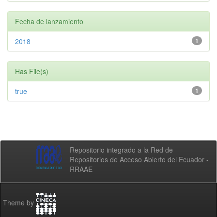
Fecha de lanzamiento
2018
1
Has File(s)
true
1
Repositorio integrado a la Red de
Repositorios de Acceso Abierto del Ecuador -
RRAAE
Theme by