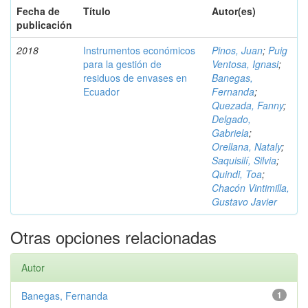
Fecha de
Título
Autor(es)
publicación
2018
Instrumentos económicos
Pinos, Juan
;
Puig
para la gestión de
Ventosa, Ignasi
;
residuos de envases en
Banegas,
Ecuador
Fernanda
;
Quezada, Fanny
;
Delgado,
Gabriela
;
Orellana, Nataly
;
Saquisilí, Silvia
;
Quindi, Toa
;
Chacón Vintimilla,
Gustavo Javier
Otras opciones relacionadas
Autor
Banegas, Fernanda
1