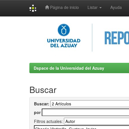
Página de inicio
Listar
Ayuda
Skip
navigation
Dspace de la Universidad del Azuay
Buscar
Buscar:
por
Filtros actuales: