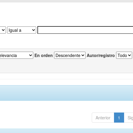
En orden
Autor/registro
Anterior
1
Si