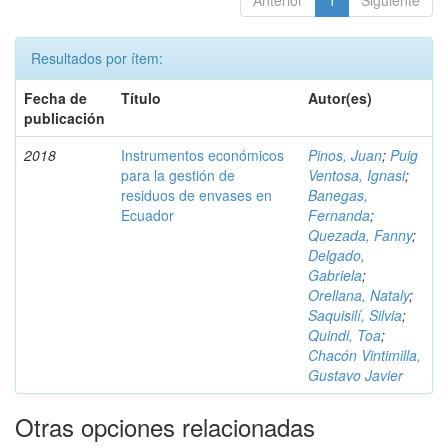
Anterior
1
Siguiente
Resultados por ítem:
Fecha de
Título
Autor(es)
publicación
2018
Instrumentos económicos
Pinos, Juan
;
Puig
para la gestión de
Ventosa, Ignasi
;
residuos de envases en
Banegas,
Ecuador
Fernanda
;
Quezada, Fanny
;
Delgado,
Gabriela
;
Orellana, Nataly
;
Saquisilí, Silvia
;
Quindi, Toa
;
Chacón Vintimilla,
Gustavo Javier
Otras opciones relacionadas