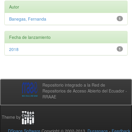
Autor
Banegas, Fernanda
1
Fecha de lanzamiento
2018
1
Repositorio integrado a la Red de
Repositorios de Acceso Abierto del Ecuador -
RRAAE
Theme by
DSpace Software
Copyright © 2002-2013
Duraspace
-
Feedback