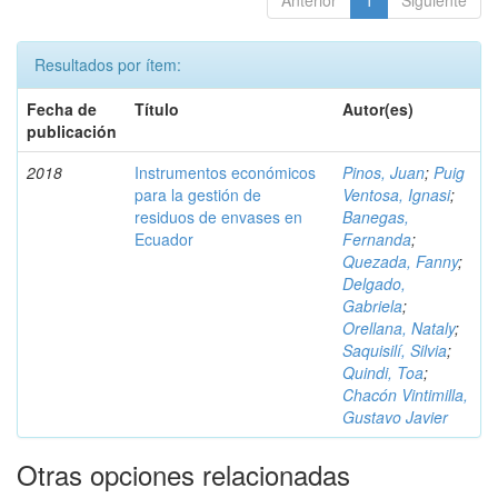
Anterior
1
Siguiente
Resultados por ítem:
Fecha de
Título
Autor(es)
publicación
2018
Instrumentos económicos
Pinos, Juan
;
Puig
para la gestión de
Ventosa, Ignasi
;
residuos de envases en
Banegas,
Ecuador
Fernanda
;
Quezada, Fanny
;
Delgado,
Gabriela
;
Orellana, Nataly
;
Saquisilí, Silvia
;
Quindi, Toa
;
Chacón Vintimilla,
Gustavo Javier
Otras opciones relacionadas