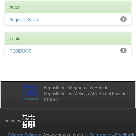
Autor
Saquisilí, Silvia
1
Título
RESIDUOS
1
Repositorio integrado a la Red de
Repositorios de Acceso Abierto del Ecuador -
RRAAE
Theme by
DSpace Software
Copyright © 2002-2013
Duraspace
-
Feedback