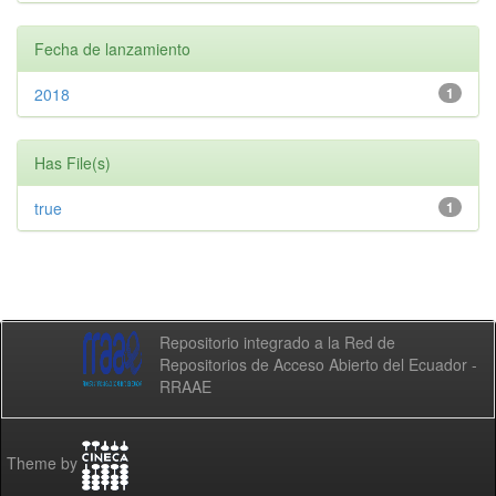
Fecha de lanzamiento
2018
1
Has File(s)
true
1
Repositorio integrado a la Red de
Repositorios de Acceso Abierto del Ecuador -
RRAAE
Theme by