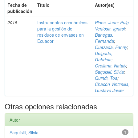
Fecha de
Título
Autor(es)
publicación
2018
Instrumentos económicos
Pinos, Juan
;
Puig
para la gestión de
Ventosa, Ignasi
;
residuos de envases en
Banegas,
Ecuador
Fernanda
;
Quezada, Fanny
;
Delgado,
Gabriela
;
Orellana, Nataly
;
Saquisilí, Silvia
;
Quindi, Toa
;
Chacón Vintimilla,
Gustavo Javier
Otras opciones relacionadas
Autor
Saquisilí, Silvia
1