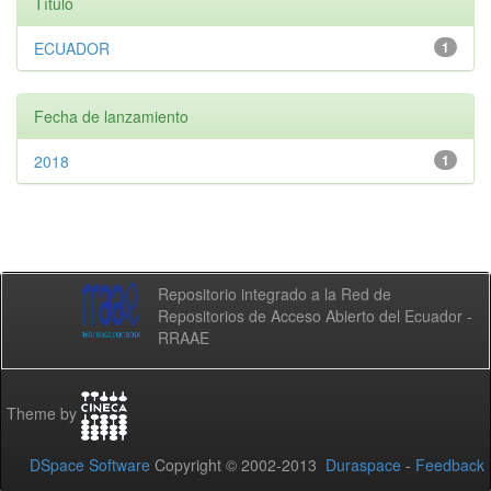
Título
ECUADOR
1
Fecha de lanzamiento
2018
1
Repositorio integrado a la Red de
Repositorios de Acceso Abierto del Ecuador -
RRAAE
Theme by
DSpace Software
Copyright © 2002-2013
Duraspace
-
Feedback