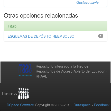
Gustavo Javier
Otras opciones relacionadas
Título
ESQUEMAS DE DEPÓSITO-REEMBOLSO
1
Repositorio integrado a la Red de
Repositorios de Acceso Abierto del Ecuador -
RRAAE
Theme by
DSpace Software
Copyright © 2002-2013
Duraspace
-
Feedback