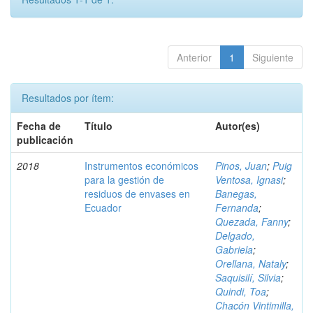
Anterior
1
Siguiente
Resultados por ítem:
Fecha de
Título
Autor(es)
publicación
2018
Instrumentos económicos
Pinos, Juan
;
Puig
para la gestión de
Ventosa, Ignasi
;
residuos de envases en
Banegas,
Ecuador
Fernanda
;
Quezada, Fanny
;
Delgado,
Gabriela
;
Orellana, Nataly
;
Saquisilí, Silvia
;
Quindi, Toa
;
Chacón Vintimilla,