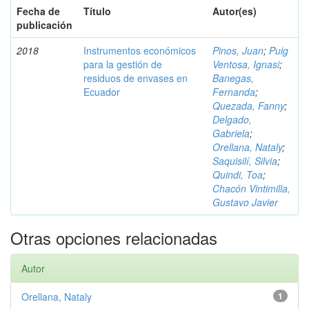
Fecha de
Título
Autor(es)
publicación
2018
Instrumentos económicos
Pinos, Juan
;
Puig
para la gestión de
Ventosa, Ignasi
;
residuos de envases en
Banegas,
Ecuador
Fernanda
;
Quezada, Fanny
;
Delgado,
Gabriela
;
Orellana, Nataly
;
Saquisilí, Silvia
;
Quindi, Toa
;
Chacón Vintimilla,
Gustavo Javier
Otras opciones relacionadas
Autor
Orellana, Nataly
1