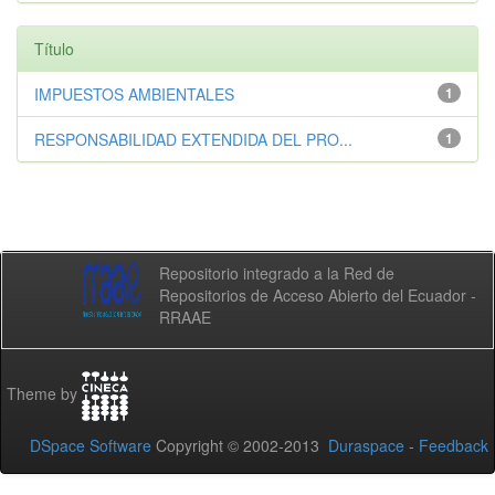
Título
IMPUESTOS AMBIENTALES
1
RESPONSABILIDAD EXTENDIDA DEL PRO...
1
Repositorio integrado a la Red de
Repositorios de Acceso Abierto del Ecuador -
RRAAE
Theme by
DSpace Software
Copyright © 2002-2013
Duraspace
-
Feedback