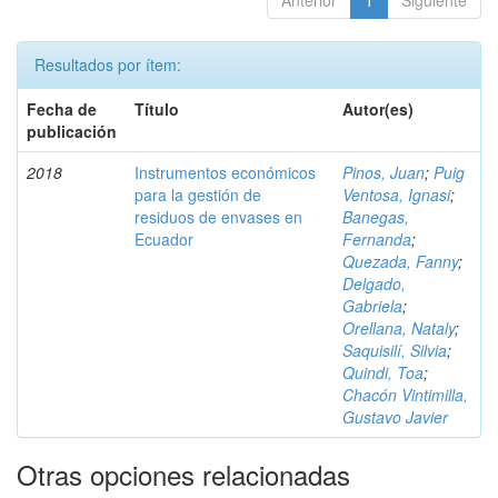
Anterior
1
Siguiente
Resultados por ítem:
Fecha de
Título
Autor(es)
publicación
2018
Instrumentos económicos
Pinos, Juan
;
Puig
para la gestión de
Ventosa, Ignasi
;
residuos de envases en
Banegas,
Ecuador
Fernanda
;
Quezada, Fanny
;
Delgado,
Gabriela
;
Orellana, Nataly
;
Saquisilí, Silvia
;
Quindi, Toa
;
Chacón Vintimilla,
Gustavo Javier
Otras opciones relacionadas