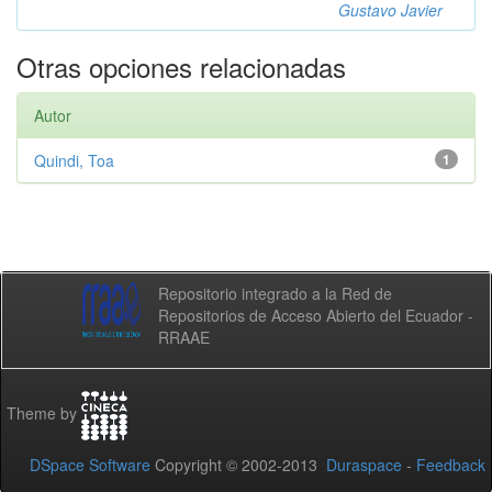
Gustavo Javier
Otras opciones relacionadas
Autor
Quindi, Toa
1
Repositorio integrado a la Red de
Repositorios de Acceso Abierto del Ecuador -
RRAAE
Theme by
DSpace Software
Copyright © 2002-2013
Duraspace
-
Feedback