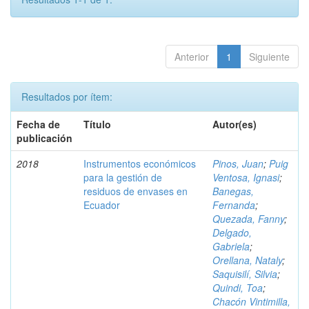
Anterior
1
Siguiente
Resultados por ítem:
Fecha de
Título
Autor(es)
publicación
2018
Instrumentos económicos
Pinos, Juan
;
Puig
para la gestión de
Ventosa, Ignasi
;
residuos de envases en
Banegas,
Ecuador
Fernanda
;
Quezada, Fanny
;
Delgado,
Gabriela
;
Orellana, Nataly
;
Saquisilí, Silvia
;
Quindi, Toa
;
Chacón Vintimilla,