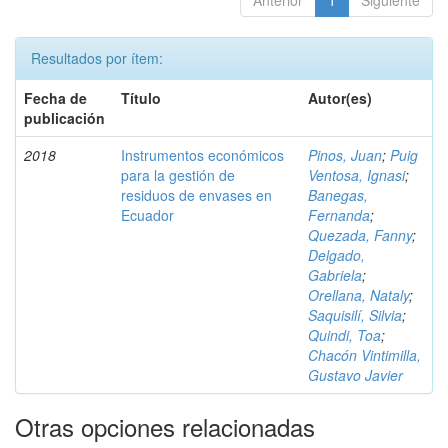
Anterior
1
Siguiente
Resultados por ítem:
Fecha de
Título
Autor(es)
publicación
2018
Instrumentos económicos
Pinos, Juan
;
Puig
para la gestión de
Ventosa, Ignasi
;
residuos de envases en
Banegas,
Ecuador
Fernanda
;
Quezada, Fanny
;
Delgado,
Gabriela
;
Orellana, Nataly
;
Saquisilí, Silvia
;
Quindi, Toa
;
Chacón Vintimilla,
Gustavo Javier
Otras opciones relacionadas