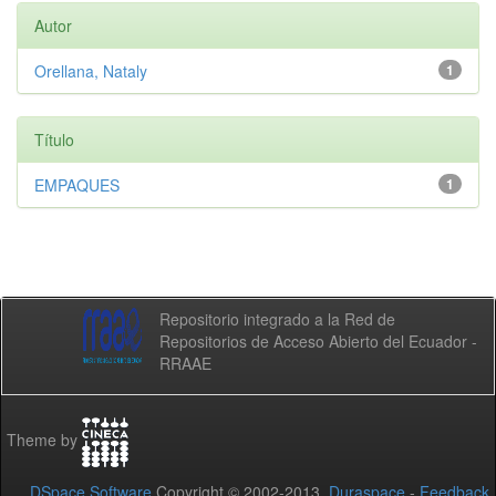
Autor
Orellana, Nataly
1
Título
EMPAQUES
1
Repositorio integrado a la Red de
Repositorios de Acceso Abierto del Ecuador -
RRAAE
Theme by
DSpace Software
Copyright © 2002-2013
Duraspace
-
Feedback