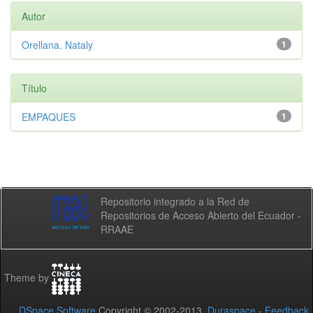
Autor
Orellana, Nataly
1
Título
EMPAQUES
1
Repositorio integrado a la Red de
Repositorios de Acceso Abierto del Ecuador -
RRAAE
Theme by
DSpace Software
Copyright © 2002-2013
Duraspace
-
Feedback