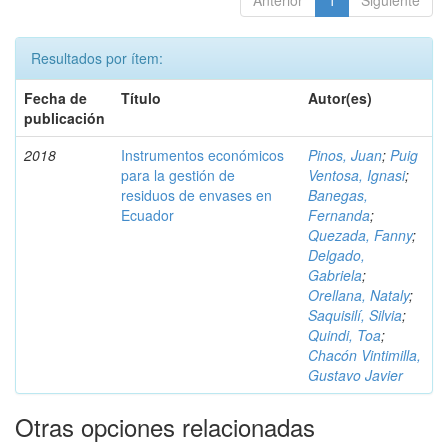
Anterior
1
Siguiente
Resultados por ítem:
Fecha de
Título
Autor(es)
publicación
2018
Instrumentos económicos
Pinos, Juan
;
Puig
para la gestión de
Ventosa, Ignasi
;
residuos de envases en
Banegas,
Ecuador
Fernanda
;
Quezada, Fanny
;
Delgado,
Gabriela
;
Orellana, Nataly
;
Saquisilí, Silvia
;
Quindi, Toa
;
Chacón Vintimilla,
Gustavo Javier
Otras opciones relacionadas