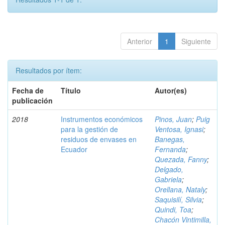
Anterior
1
Siguiente
Resultados por ítem:
Fecha de
Título
Autor(es)
publicación
2018
Instrumentos económicos
Pinos, Juan
;
Puig
para la gestión de
Ventosa, Ignasi
;
residuos de envases en
Banegas,
Ecuador
Fernanda
;
Quezada, Fanny
;
Delgado,
Gabriela
;
Orellana, Nataly
;
Saquisilí, Silvia
;
Quindi, Toa
;
Chacón Vintimilla,