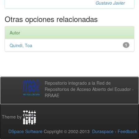
Gustavo Javier
Otras opciones relacionadas
Autor
Quindi, Toa
1
Repositorio integrado a la Red de
Repositorios de Acceso Abierto del Ecuador -
RRAAE
Theme by
DSpace Software
Copyright © 2002-2013
Duraspace
-
Feedback