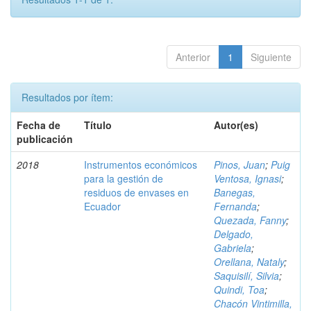
Anterior
1
Siguiente
Resultados por ítem:
Fecha de
Título
Autor(es)
publicación
2018
Instrumentos económicos
Pinos, Juan
;
Puig
para la gestión de
Ventosa, Ignasi
;
residuos de envases en
Banegas,
Ecuador
Fernanda
;
Quezada, Fanny
;
Delgado,
Gabriela
;
Orellana, Nataly
;
Saquisilí, Silvia
;
Quindi, Toa
;
Chacón Vintimilla,