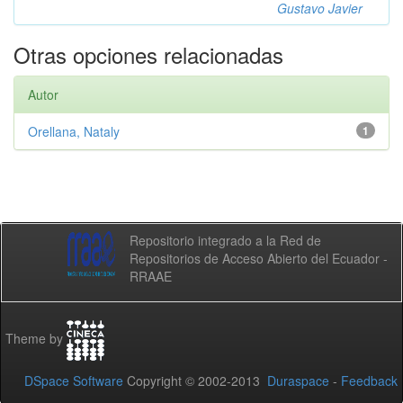
Gustavo Javier
Otras opciones relacionadas
Autor
Orellana, Nataly
1
Repositorio integrado a la Red de
Repositorios de Acceso Abierto del Ecuador -
RRAAE
Theme by
DSpace Software
Copyright © 2002-2013
Duraspace
-
Feedback