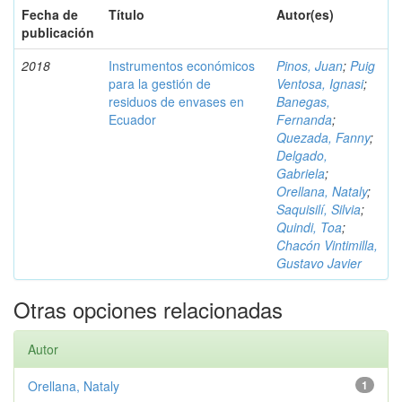
Fecha de
Título
Autor(es)
publicación
2018
Instrumentos económicos
Pinos, Juan
;
Puig
para la gestión de
Ventosa, Ignasi
;
residuos de envases en
Banegas,
Ecuador
Fernanda
;
Quezada, Fanny
;
Delgado,
Gabriela
;
Orellana, Nataly
;
Saquisilí, Silvia
;
Quindi, Toa
;
Chacón Vintimilla,
Gustavo Javier
Otras opciones relacionadas
Autor
Orellana, Nataly
1