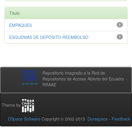
Título
EMPAQUES
1
ESQUEMAS DE DEPÓSITO-REEMBOLSO
1
Repositorio integrado a la Red de
Repositorios de Acceso Abierto del Ecuador -
RRAAE
Theme by
DSpace Software
Copyright © 2002-2013
Duraspace
-
Feedback