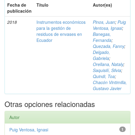
Fecha de
Título
Autor(es)
publicación
2018
Instrumentos económicos
Pinos, Juan
;
Puig
para la gestión de
Ventosa, Ignasi
;
residuos de envases en
Banegas,
Ecuador
Fernanda
;
Quezada, Fanny
;
Delgado,
Gabriela
;
Orellana, Nataly
;
Saquisilí, Silvia
;
Quindi, Toa
;
Chacón Vintimilla,
Gustavo Javier
Otras opciones relacionadas
Autor
Puig Ventosa, Ignasi
1