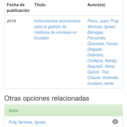
Fecha de
Título
Autor(es)
publicación
2018
Instrumentos económicos
Pinos, Juan
;
Puig
para la gestión de
Ventosa, Ignasi
;
residuos de envases en
Banegas,
Ecuador
Fernanda
;
Quezada, Fanny
;
Delgado,
Gabriela
;
Orellana, Nataly
;
Saquisilí, Silvia
;
Quindi, Toa
;
Chacón Vintimilla,
Gustavo Javier
Otras opciones relacionadas
Autor
Puig Ventosa, Ignasi
1