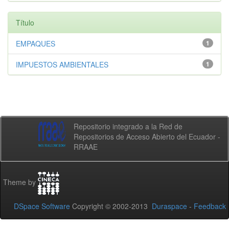
Título
EMPAQUES
1
IMPUESTOS AMBIENTALES
1
Repositorio integrado a la Red de
Repositorios de Acceso Abierto del Ecuador -
RRAAE
Theme by
DSpace Software
Copyright © 2002-2013
Duraspace
-
Feedback