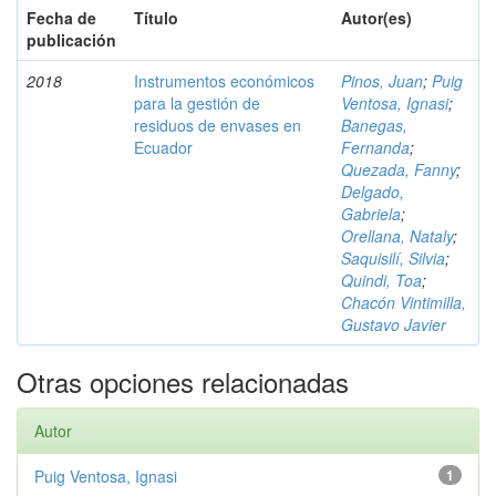
Fecha de
Título
Autor(es)
publicación
2018
Instrumentos económicos
Pinos, Juan
;
Puig
para la gestión de
Ventosa, Ignasi
;
residuos de envases en
Banegas,
Ecuador
Fernanda
;
Quezada, Fanny
;
Delgado,
Gabriela
;
Orellana, Nataly
;
Saquisilí, Silvia
;
Quindi, Toa
;
Chacón Vintimilla,
Gustavo Javier
Otras opciones relacionadas
Autor
Puig Ventosa, Ignasi
1