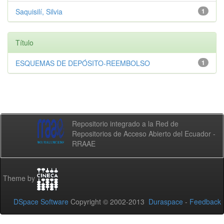
Saquisilí, Silvia
1
Título
ESQUEMAS DE DEPÓSITO-REEMBOLSO
1
Repositorio integrado a la Red de
Repositorios de Acceso Abierto del Ecuador -
RRAAE
Theme by
DSpace Software
Copyright © 2002-2013
Duraspace
-
Feedback