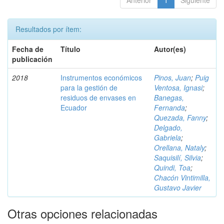
Anterior
1
Siguiente
Resultados por ítem:
Fecha de
Título
Autor(es)
publicación
2018
Instrumentos económicos
Pinos, Juan
;
Puig
para la gestión de
Ventosa, Ignasi
;
residuos de envases en
Banegas,
Ecuador
Fernanda
;
Quezada, Fanny
;
Delgado,
Gabriela
;
Orellana, Nataly
;
Saquisilí, Silvia
;
Quindi, Toa
;
Chacón Vintimilla,
Gustavo Javier
Otras opciones relacionadas