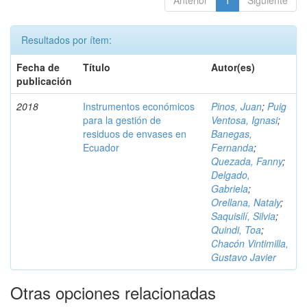
Anterior
1
Siguiente
Resultados por ítem:
Fecha de
Título
Autor(es)
publicación
2018
Instrumentos económicos
Pinos, Juan
;
Puig
para la gestión de
Ventosa, Ignasi
;
residuos de envases en
Banegas,
Ecuador
Fernanda
;
Quezada, Fanny
;
Delgado,
Gabriela
;
Orellana, Nataly
;
Saquisilí, Silvia
;
Quindi, Toa
;
Chacón Vintimilla,
Gustavo Javier
Otras opciones relacionadas