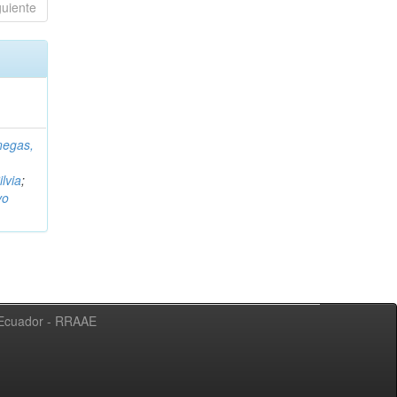
guiente
negas,
ilvia
;
vo
l Ecuador - RRAAE