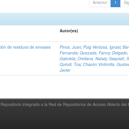
Anterior
1
Si
Autor(es)
tión de residuos de envases
Pinos, Juan
;
Puig Ventosa, Ignasi
;
Ba
Fernanda
;
Quezada, Fanny
;
Delgado,
Gabriela
;
Orellana, Nataly
;
Saquisilí, S
Quindi, Toa
;
Chacón Vintimilla, Gusta
Javier
Repositorio integrado a la Red de Repositorios de Acceso Abierto de