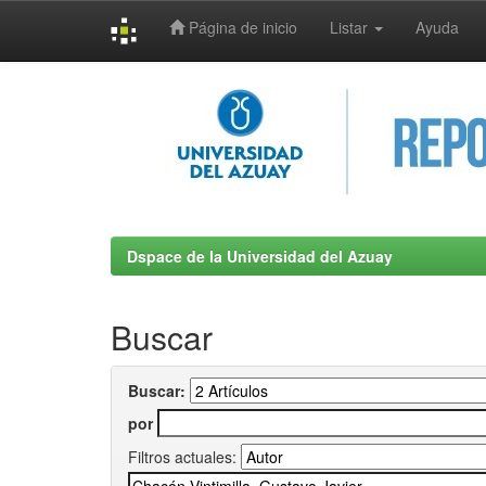
Página de inicio
Listar
Ayuda
Skip
navigation
Dspace de la Universidad del Azuay
Buscar
Buscar:
por
Filtros actuales: