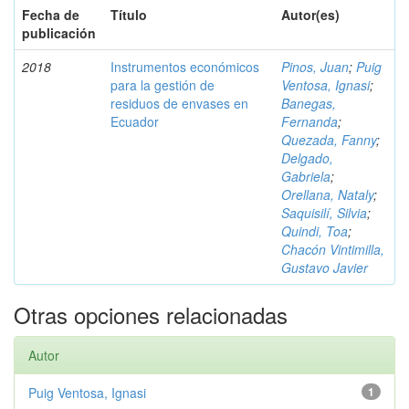
Fecha de
Título
Autor(es)
publicación
2018
Instrumentos económicos
Pinos, Juan
;
Puig
para la gestión de
Ventosa, Ignasi
;
residuos de envases en
Banegas,
Ecuador
Fernanda
;
Quezada, Fanny
;
Delgado,
Gabriela
;
Orellana, Nataly
;
Saquisilí, Silvia
;
Quindi, Toa
;
Chacón Vintimilla,
Gustavo Javier
Otras opciones relacionadas
Autor
Puig Ventosa, Ignasi
1