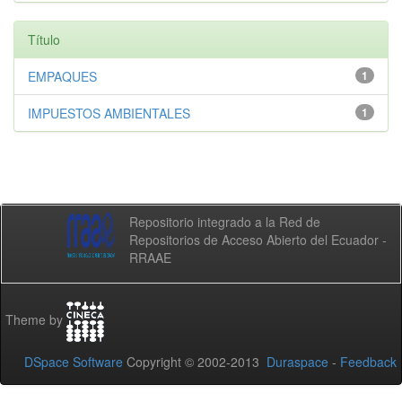
Título
EMPAQUES
1
IMPUESTOS AMBIENTALES
1
Repositorio integrado a la Red de
Repositorios de Acceso Abierto del Ecuador -
RRAAE
Theme by
DSpace Software
Copyright © 2002-2013
Duraspace
-
Feedback