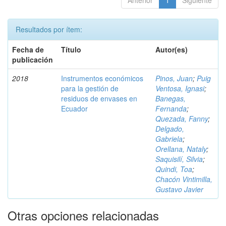
Anterior
1
Siguiente
Resultados por ítem:
Fecha de
Título
Autor(es)
publicación
2018
Instrumentos económicos
Pinos, Juan
;
Puig
para la gestión de
Ventosa, Ignasi
;
residuos de envases en
Banegas,
Ecuador
Fernanda
;
Quezada, Fanny
;
Delgado,
Gabriela
;
Orellana, Nataly
;
Saquisilí, Silvia
;
Quindi, Toa
;
Chacón Vintimilla,
Gustavo Javier
Otras opciones relacionadas