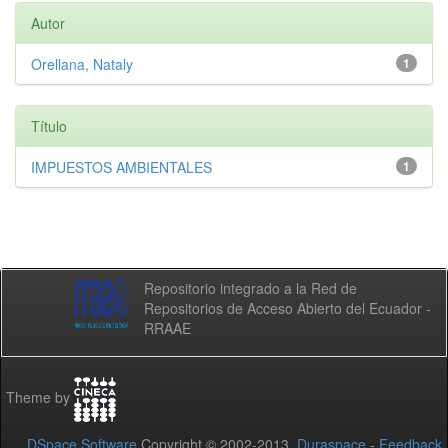
Autor
Orellana, Nataly
1
Título
IMPUESTOS AMBIENTALES
1
Repositorio integrado a la Red de
Repositorios de Acceso Abierto del Ecuador -
RRAAE
Theme by
DSpace Software
Copyright © 2002-2013
Duraspace
-
Feedback