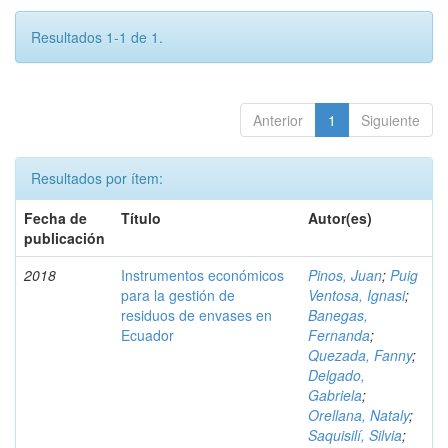
Resultados 1-1 de 1.
Anterior
1
Siguiente
Resultados por ítem:
Fecha de
Título
Autor(es)
publicación
2018
Instrumentos económicos
Pinos, Juan
;
Puig
para la gestión de
Ventosa, Ignasi
;
residuos de envases en
Banegas,
Ecuador
Fernanda
;
Quezada, Fanny
;
Delgado,
Gabriela
;
Orellana, Nataly
;
Saquisilí, Silvia
;