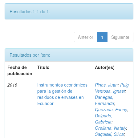
Resultados 1-1 de 1.
Anterior
1
Siguiente
Resultados por ítem:
Fecha de
Título
Autor(es)
publicación
2018
Instrumentos económicos
Pinos, Juan
;
Puig
para la gestión de
Ventosa, Ignasi
;
residuos de envases en
Banegas,
Ecuador
Fernanda
;
Quezada, Fanny
;
Delgado,
Gabriela
;
Orellana, Nataly
;
Saquisilí, Silvia
;