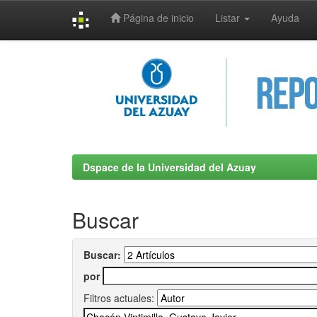
Página de inicio
Listar
Ayuda
Skip
navigation
Dspace de la Universidad del Azuay
Buscar
Buscar:
por
Filtros actuales: