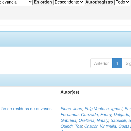
En orden
Autor/registro
Anterior
1
Si
Autor(es)
tión de residuos de envases
Pinos, Juan
;
Puig Ventosa, Ignasi
;
Ba
Fernanda
;
Quezada, Fanny
;
Delgado,
Gabriela
;
Orellana, Nataly
;
Saquisilí, S
Quindi, Toa
;
Chacón Vintimilla, Gusta