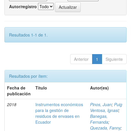
Autor/registro
Resultados 1-1 de 1.
Anterior
1
Siguiente
Resultados por ítem:
Fecha de
Título
Autor(es)
publicación
2018
Instrumentos económicos
Pinos, Juan
;
Puig
para la gestión de
Ventosa, Ignasi
;
residuos de envases en
Banegas,
Ecuador
Fernanda
;
Quezada, Fanny
;