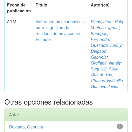
Fecha de
Título
Autor(es)
publicación
2018
Instrumentos económicos
Pinos, Juan
;
Puig
para la gestión de
Ventosa, Ignasi
;
residuos de envases en
Banegas,
Ecuador
Fernanda
;
Quezada, Fanny
;
Delgado,
Gabriela
;
Orellana, Nataly
;
Saquisilí, Silvia
;
Quindi, Toa
;
Chacón Vintimilla,
Gustavo Javier
Otras opciones relacionadas
Autor
Delgado, Gabriela
1