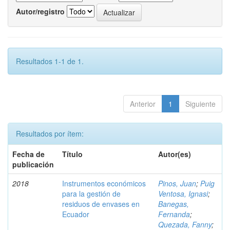
Autor/registro
Resultados 1-1 de 1.
Anterior
1
Siguiente
Resultados por ítem:
Fecha de
Título
Autor(es)
publicación
2018
Instrumentos económicos
Pinos, Juan
;
Puig
para la gestión de
Ventosa, Ignasi
;
residuos de envases en
Banegas,
Ecuador
Fernanda
;
Quezada, Fanny
;