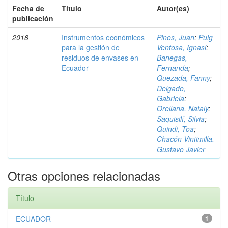
Fecha de
Título
Autor(es)
publicación
2018
Instrumentos económicos
Pinos, Juan
;
Puig
para la gestión de
Ventosa, Ignasi
;
residuos de envases en
Banegas,
Ecuador
Fernanda
;
Quezada, Fanny
;
Delgado,
Gabriela
;
Orellana, Nataly
;
Saquisilí, Silvia
;
Quindi, Toa
;
Chacón Vintimilla,
Gustavo Javier
Otras opciones relacionadas
Título
ECUADOR
1