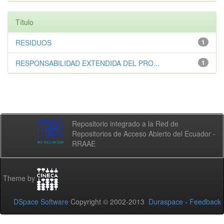
Título
RESIDUOS
1
RESPONSABILIDAD EXTENDIDA DEL PRO...
1
Repositorio integrado a la Red de
Repositorios de Acceso Abierto del Ecuador -
RRAAE
Theme by
DSpace Software
Copyright © 2002-2013
Duraspace
-
Feedback