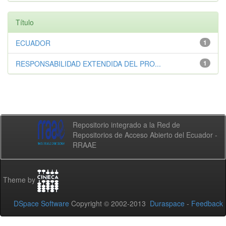
Título
ECUADOR
1
RESPONSABILIDAD EXTENDIDA DEL PRO...
1
Repositorio integrado a la Red de
Repositorios de Acceso Abierto del Ecuador -
RRAAE
Theme by
DSpace Software
Copyright © 2002-2013
Duraspace
-
Feedback