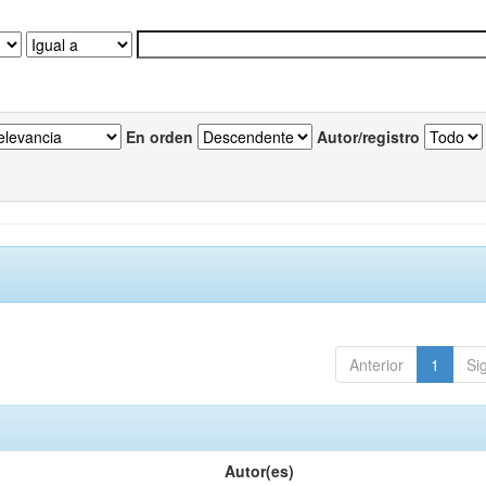
En orden
Autor/registro
Anterior
1
Si
Autor(es)