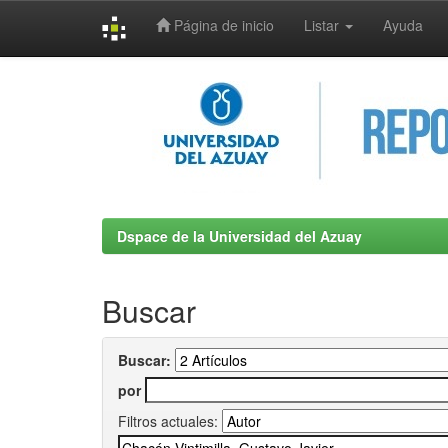
Página de inicio
Listar
Ayuda
Skip
navigation
Dspace de la Universidad del Azuay
Buscar
Buscar:
por
Filtros actuales: